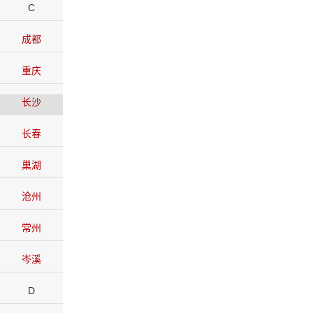
C
成都
重庆
长沙
长春
巢湖
沧州
常州
岑溪
D