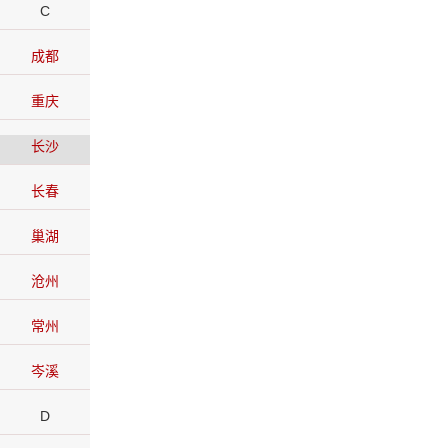
C
成都
重庆
长沙
长春
巢湖
沧州
常州
岑溪
D