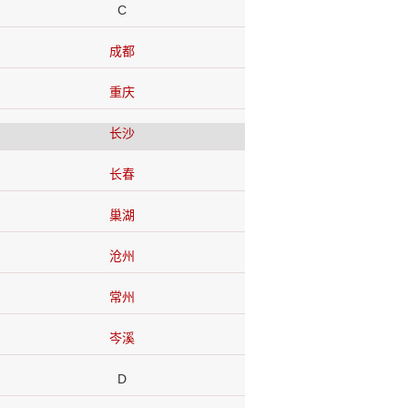
C
成都
重庆
长沙
长春
巢湖
沧州
常州
岑溪
D