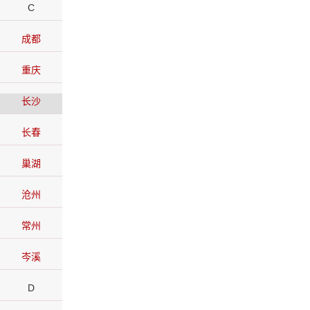
C
成都
重庆
长沙
长春
巢湖
沧州
常州
岑溪
D