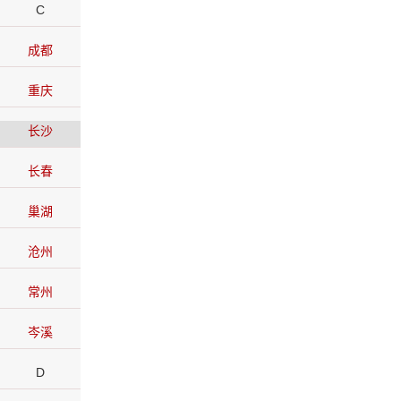
C
成都
重庆
长沙
长春
巢湖
沧州
常州
岑溪
D