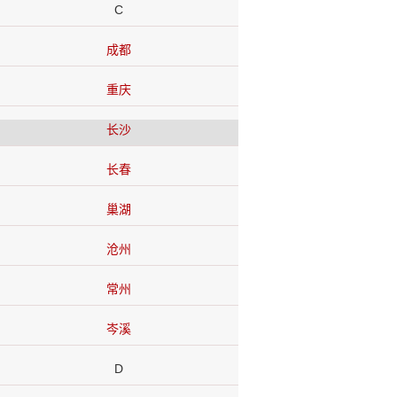
C
成都
重庆
长沙
长春
巢湖
沧州
常州
岑溪
D