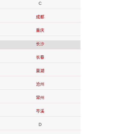
C
成都
重庆
长沙
长春
巢湖
沧州
常州
岑溪
D