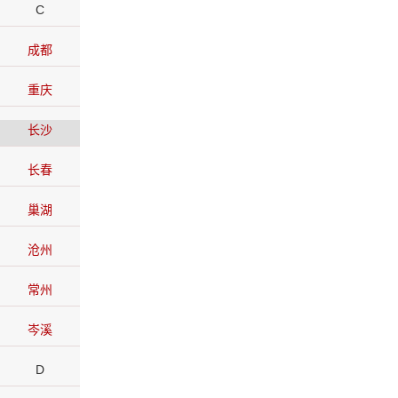
C
成都
重庆
长沙
长春
巢湖
沧州
常州
岑溪
D