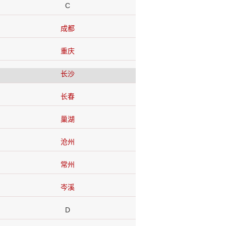
C
成都
重庆
长沙
长春
巢湖
沧州
常州
岑溪
D