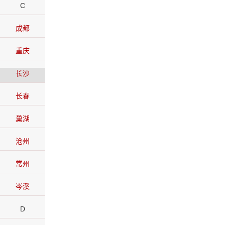
C
成都
重庆
长沙
长春
巢湖
沧州
常州
岑溪
D